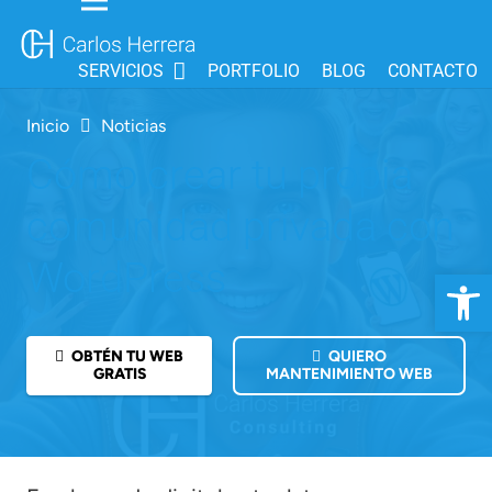
SERVICIOS
PORTFOLIO
BLOG
CONTACTO
Inicio
Noticias
Cómo crear tu propia
comunidad privada con
WordPress
Abrir 
OBTÉN TU WEB
QUIERO
GRATIS
MANTENIMIENTO WEB