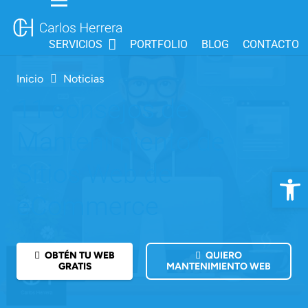
SERVICIOS
PORTFOLIO
BLOG
CONTACTO
Inicio
Noticias
11 consejos de
Mantenimiento de
Sitios Web de
Abrir 
eCommerce
OBTÉN TU WEB
QUIERO
GRATIS
MANTENIMIENTO WEB