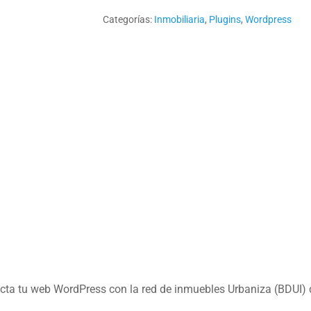
Inmuebles
Categorías:
Inmobiliaria
,
Plugins
,
Wordpress
Urbaniza
para
WordPress
cantidad
cta tu web WordPress con la red de inmuebles Urbaniza (BDUI) de