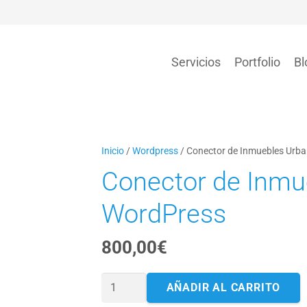
Servicios
Portfolio
Bl
Experiencia de Usuario (UI/UIX)
Desarrollo de proyectos
Plugins para WordPress
Módulos para Dolibarr
Proyectos con Inteligencia Artificial
Mantenimiento WordPress
Mantenimiento Laravel
Inicio
/
Wordpress
/ Conector de Inmuebles Urb
Conector de Inmu
WordPress
800,00
€
Conector
AÑADIR AL CARRITO
de