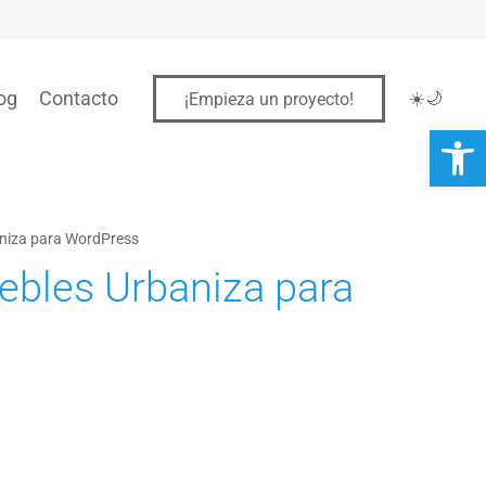
og
Contacto
☀️
🌙
¡Empieza un proyecto!
Abrir 
aniza para WordPress
ebles Urbaniza para