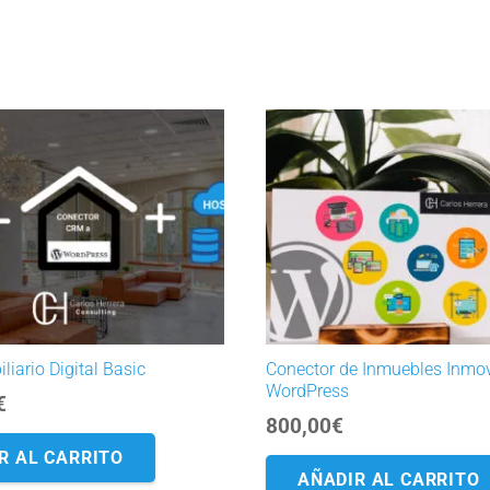
liario Digital Basic
Conector de Inmuebles Inmov
WordPress
€
800,00
€
R AL CARRITO
AÑADIR AL CARRITO