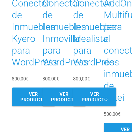
Conector
Conector
Conector
AddOn
de
de
de
Multif
Inmuebles
Inmuebles
Inmuebles
para
Kyero
Inmovilla
Idealista
el
para
para
para
conect
WordPress
WordPress
WordPress
de
inmue
800,00
€
800,00
€
800,00
€
de
VER
VER
VER
Witei
PRODUCTO
PRODUCTO
PRODUCTO
500,00
€
VER