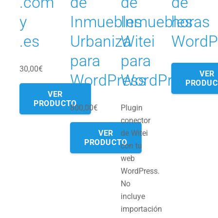
.com
de
de
de
y
Inmuebles
Inmuebles
horas
.es
Urbaniza
Witei
WordP
para
para
30,00
€
VER
WordPress
WordPress
PRODUC
VER
PRODUCTO
800,00
€
Plugin
conector
VER
de Witei
PRODUCTO
con tu
web
WordPress.
No
incluye
importación