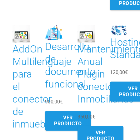
PRODUC
Hostin
Desarrollo
AddOn
Mantenimient
Standa
de
Multilenguaje
Anual
documento
para
Plugin
120,00
€
funcional
el
conector
VER
PRODUC
conector
Inmobiliarias
900,00
€
de
350,00
€
VER
inmuebles
PRODUCTO
VER
PRODUCTO