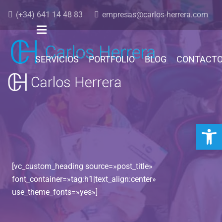
(+34) 641 14 48 83
empresas@carlos-herrera.com
SERVICIOS
PORTFOLIO
BLOG
CONTACT
Abrir 
[vc_custom_heading source=»post_title»
font_container=»tag:h1|text_align:center»
use_theme_fonts=»yes»]