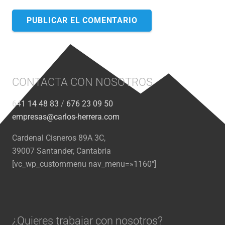
PUBLICAR EL COMENTARIO
CONTACTA CON NOSOTROS
641 14 48 83
/
676 23 09 50
empresas@carlos-herrera.com
Cardenal Cisneros 89A 3C,
39007 Santander, Cantabria
[vc_wp_custommenu nav_menu=»1160″]
¿Quieres trabajar con nosotros?