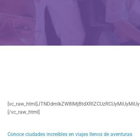
[vc_raw_html]JTNDdmlkZW8lMjBtdXRlZCUzRCUyMiUyM
[/vc_raw_html]
Conoce ciudades increíbles en viajes llenos de aventuras