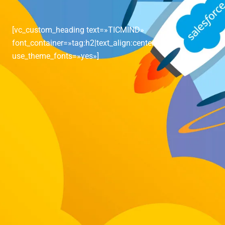
[vc_custom_heading text=»TICMIND»
font_container=»tag:h2|text_align:center»
use_theme_fonts=»yes»]