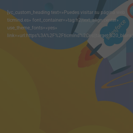
[vc_custom_heading text=»Puedes visitar su página web
ticmind.es» font_container=»tag:h2|text_align:center»
use_theme_fonts=»yes»
link=»url:https%3A%2F%2Fticmind%2Ces||target:%20_blank|r