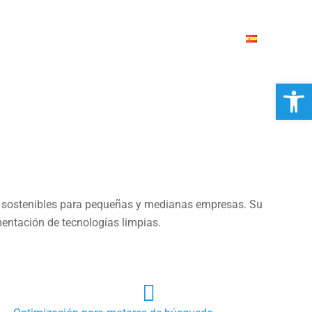
ICIOS
PORTFOLIO
BLOG
CONTACTO
Abrir 
s sostenibles para pequeñas y medianas empresas. Su
mentación de tecnologías limpias.