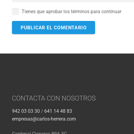
Tienes que aprobar los términos para continuar
PUBLICAR EL COMENTARIO
CONTACTA CON NOSOTROS
942 03 03 30
/
641 14 48 83
empresas@carlos-herrera.com
Cardenal Cisneros 89A 3C,